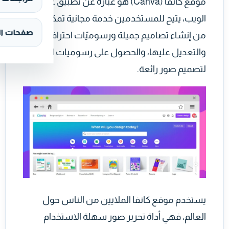
موقع كانفا (Canva) هو عبارة عن تطبيق على
الويب، يتيح للمستخدمين خدمة مجانية تمكنهم
صفحات ال
من إنشاء تصاميم جميلة ورسوميّات احترافية
والتعديل عليها، والحصول على رسوميات احترافية
لتصميم صور رائعة.
يستخدم موقع كانفا الملايين من الناس حول
العالم، فهي أداة تحرير صور سهلة الاستخدام