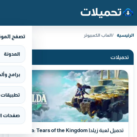
خطَّ إلى المحتوى
الرئيسية
العاب الكمبيوتر
تصفح المو
المدونة
تحميلات
برامج وألعاب s
تطبيقات وألع
صفحات ال
تحميل لعبة زيلدا Zelda: Tears of the Kingdom