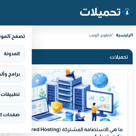
خطَّ إلى المحتوى
الرئيسية
تطوير الويب
تصفح المو
المدونة
تحميلات
برامج وألعاب s
تطبيقات وألع
صفحات ال
ما هي الاستضافة المشتركة (Shared Hosting)