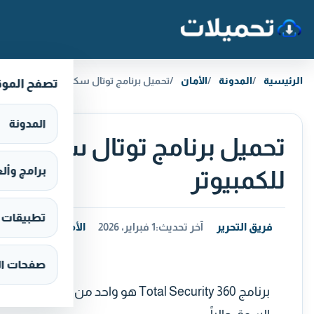
خطَّ إلى المحتوى
الرئيسية
المدونة
الأمان
تحميل برنامج توتال سكيورتي 360 Total Security مجانا للكمبيوتر
تصفح المو
المدونة
برامج وألعاب s
للكمبيوتر
تطبيقات وألع
فريق التحرير
آخر تحديث:
1 فبراير، 2026
الأمان
صفحات ال
برنامج 360 Total Security هو واحد