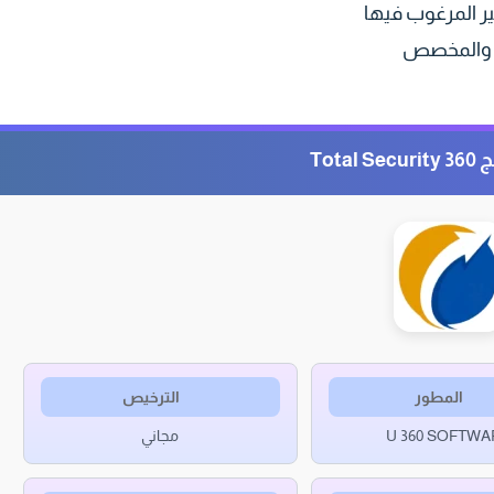
ر المرغوب فيها
مان والمخصص
Total
المطور
الترخيص
U 360 SOFTWA
مجاني