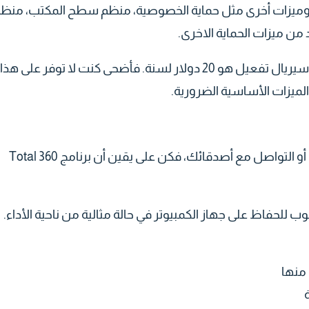
ريميوم بوجود خصائص وميزات أخرى مثل حماية الخصوصية، منظم سطح المكتب، من
من ميزات الحماية الاخرى.
النسخة البريميوم من برنامج 360 توتال سكيورتي سعر سيريال تفعيل هو 20 دولار لسنة. فأضحى كنت لا توفر على هذا
الميزات الأساسية الضرورية.
سواء كنت تتسوق عبر الإنترنت أو تقوم بتنزيل الملفات أو التواصل مع أصدقائك، فكن على يقين أن برنامج 360 Total
حفاظ على جهاز الكمبيوتر في حالة مثالية من ناحية الأداء.
منها