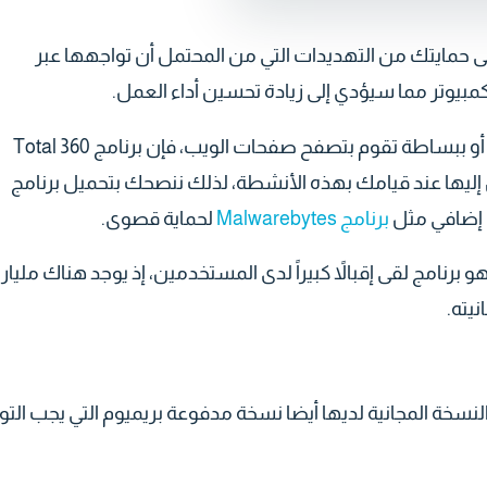
ل سكيورتي القدرة على حمايتك من التهديدات التي من المحتمل أن تواجهها عبر
لكمبيوتر مما سيؤدي إلى زيادة تحسين أداء العمل.
عند التسوق عبر الإنترنت، أو تقوم بعمل تنزيل الملفات أو ببساطة تقوم بتصفح صفحات الويب، فإن برنامج 360 Total
 تتعرض إليها عند قيامك بهذه الأنشطة، لذلك ننصحك بتحميل برنامج
برنامج Malwarebytes
لحماية قصوى.
نامج مكافح الفيروسات المجاني 360 Total Security هو برنامج لقى إقبالاً كبيراً لدى المستخدمين، إذ يوجد هناك مليار
يته.
لبرنامج 360 Total Security إلى جانب النسخة المجانية لديها أيضا نسخة مدفوعة بريميوم التي يجب الت