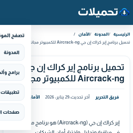
خطَّ إلى المحتوى
الرئيسية
المدونة
الأمان
تصفح المو
تحميل برنامج إير كراك إن جي Aircrack-ng للكمبيوتر مجانا
المدونة
تحميل برنامج إير كراك إن جي
برامج وألعاب s
Aircrack-ng للكمبيوتر مجانا
تطبيقات وألع
فريق التحرير
آخر تحديث:
29 يناير، 2026
الأمان
صفحات ال
إير كراك إن جي (Aircrack-ng) هو برنامج متخصص
في مراقبة وتحليل واختبار أمان الشبكات