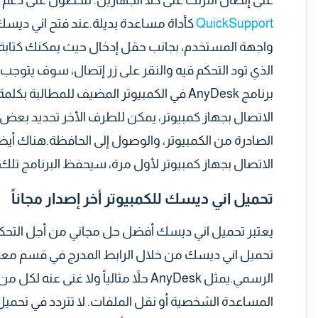
على إتصال انترنت على كلا الجهازين. للحصول على دعم 
QuickSupport
كأداة مساعدة بديلة.عند فتح اني ديس
واجهة المستخدم، بجانب حقل إدخال حيث يمكنك كتابة 
الذي تود التحكم فيه والنقر على زر إتصال، سوف يتوجب 
برنامج AnyDesk في الكمبيوتر المضيف للمطال
الاتصال بجهاز كمبيوتر، يمكن للطرف الأخر تحديد بعض 
الصادرة من الكمبيوتر، والوصول إلى الحافظة.هناك أيضا
الاتصال بجهاز كمبيوتر لأول مرة، سيحفظ البرنامج تلك 
تحميل اني ديسك للكمبيوتر أخر إصدار مجاناً
يعتبر تحميل اني ديسك أفضل حل مجاني من أجل التح
تحميل اني ديسك من خلال الرابط المدرج في قسم معل
الرسمي.يمثل AnyDesk حلاً مثالياً ولا 
المساعدة الشخصية أو نقل الملفات. لا تتردد في تحميل ا