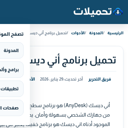
خطَّ إلى المحتوى
الرئيسية
المدونة
الأدوات
تحميل برنامج أني ديسك AnyDesk للكمبيوتر مجانا
تصفح المو
المدونة
تحميل برنامج أني ديسك AnyDesk للكمبيوتر مجانا
برامج وألعاب s
فريق التحرير
آخر تحديث:
29 يناير، 2026
الأدوات
تطبيقات وألع
أني ديسك (AnyDesk) هو برنامج سطح مك
صفحات ال
من جهازك الشخصي بسهولة وأمان. يمكنك تحميل البرنام