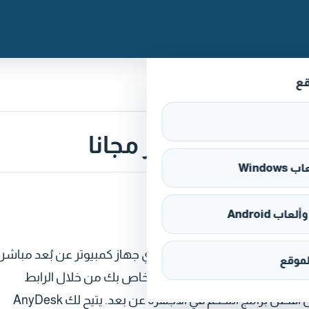
قع
Window
اب Android
تب بعيد متطور يتيح لك التحكم الكامل في أي جهاز كمبيوتر عن بُعد مباشر
موقع
ج مجاناً على جهاز الكمبيوتر الخاص بك من خلال الرابط
الموجود أدناه.اني ديسك هو برنامج خفيف يعتبر من بين أفضل برامج التحكم في الأجهزة عن بعد. يتيح لك AnyDesk