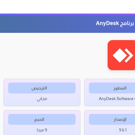
مج AnyDesk
المطور
الترخيص
AnyDesk Softwar
مجاني
الإصدار
الحجم
9.6.1
9 ميجا