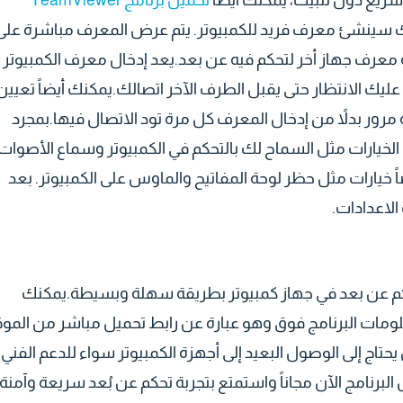
سريع دون تثبيت، يمكنك أيضاً
تحميل برنامج TeamViewer
ك سينشئ معرف فريد للكمبيوتر. يتم عرض المعرف مباشرة على
معرف جهاز أخر لتحكم فيه عن بعد.يعد إدخال معرف الكمبيوتر
عليك الانتظار حتى يقبل الطرف الآخر اتصالك.يمكنك أيضاً تعيين
بة بكلمة مرور بدلاً من إدخال المعرف كل مرة تود الاتصال فيها.بمجرد
الخيارات مثل السماح لك بالتحكم في الكمبيوتر وسماع الأصوات
ً خيارات مثل حظر لوحة المفاتيح والماوس على الكمبيوتر. بعد
الاعدادات.
كم عن بعد في جهاز كمبيوتر بطريقة سهلة وبسيطة.يمكنك
ومات البرنامج فوق وهو عبارة عن رابط تحميل مباشر من المو
غنى عنه لكل من يحتاج إلى الوصول البعيد إلى أجهزة الكمبيوتر سواء للدعم الفني 
لبرنامج الآن مجاناً واستمتع بتجربة تحكم عن بُعد سريعة وآمنة