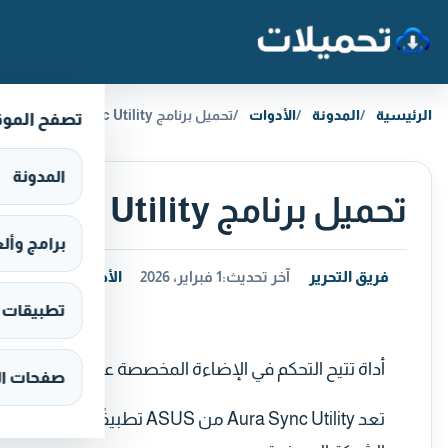
خطَّ إلى المحتوى
الرئيسية
المدونة
الأدوات
تحميل برنامج Aura Sync Utility مجانا على الكمبيوتر
تصفح المو
المدونة
تحميل برنامج Aura Sync Utility مجانا على الكمبيوتر
برامج وألعاب s
فريق التحرير
آخر تحديث:
1 فبراير، 2026
الأدوات
تطبيقات وألع
أداة تتيح التحكم في الإضاءة المخصصة على أنظمة ASUS بينما تدعم أيضًا مصابيح Philips Hue
صفحات ال
تعد Aura Sync Utility من US