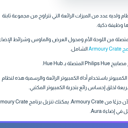
نظام ولديه عدد من الميزات الرائعة التي تتراوح من مجموعة ثابتة
ها وظيفة ذكية.
 إجراء الإضاءة المتزامنة من خلال مصابيح LED المتصلة من اللوحة الأم ومحول العرض والماوس وشرائط الإض
Armoury C
الشامل.
 معظم كل ما يتعلق بإضاءة LED بجهاز الكمبيوتر باستخدام أداة الكمبيوتر الرائعة والرسمية هذه لنظام
يعة لخلق إحساس رائع بتجربة الكمبيوتر المكتبي.
ملاحظة: جميع ميزات أداة Aura Sync Utility أصبحت الآن جزءًا من Armoury Crate. يمكنك تنزيل برنا
ي إضاءة Aura.