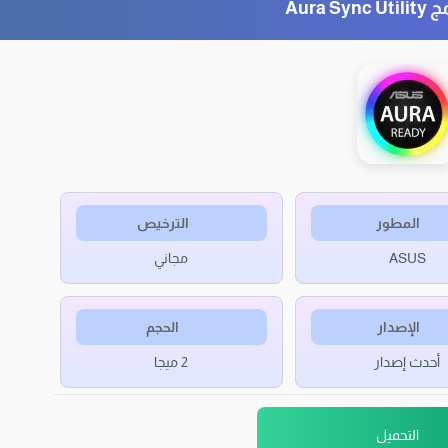
Aura S
المطور
الترخيص
ASUS
مجاني
الإصدار
الحجم
أحدث إصدار
2 ميجا
التحميل