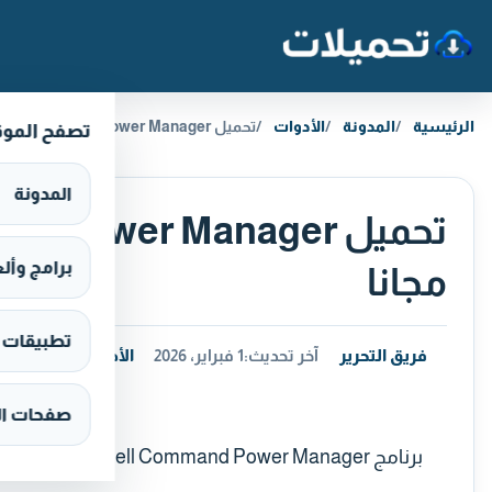
خطَّ إلى المحتوى
الرئيسية
المدونة
الأدوات
تحميل Dell Command Power Manager برنامج إدارة البطارية مجانا
تصفح المو
المدونة
برامج وألعاب s
مجانا
تطبيقات وألع
فريق التحرير
آخر تحديث:
1 فبراير، 2026
الأدوات
صفحات ال
برنامج Dell Command Power Manager هو برنامج مجاني تم تطويره بواسطة Dell لنظام التشغيل ويندوز.