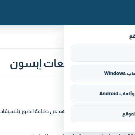
قع
Window
اب Android
Eps تم تطويره بواسطة شركة إبسون لتمكين مالكي أجهزتهم من طباعة الصور بتنسيقا
موقع