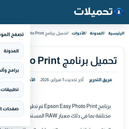
خطَّ إلى المحتوى
الرئيسية
المدونة
الأدوات
تحميل برنامج Easy Photo Print الخاص بطابعات إبسون
تصفح المو
المدونة
تحميل برنامج Easy Photo Print الخاص بطابعات إبسون
برامج وألعاب s
فريق التحرير
آخر تحديث:
1 فبراير، 2026
الأدوات
تطبيقات وألع
برنامج on Easy Photo Print
صفحات ال
مختلفة بما في ذلك معيار RAW المستخدم في التصوير الرقمي.