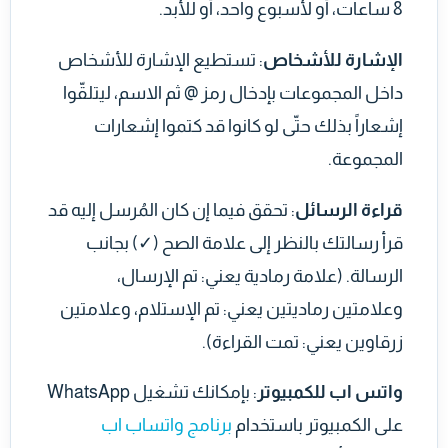
8 ساعات، أو لأسبوع واحد، أو للأبد.
الإشارة للأشخاص
: تستطيع الإشارة للأشخاص
داخل المجموعات بإدخال رمز @ ثم الاسم، ليتلقّوا
إشعاراً بذلك حتّى لو كانوا قد كتموا إشعارات
المجموعة.
قراءة الرسائل
: تحقق فيما إن كان المُرسل إليه قد
قرأ رسالتك بالنظر إلى علامة الصح (✓) بجانب
الرسالة. (علامة رمادية يعني: تم الإرسال،
وعلامتين رماديتين يعني: تم الإستلام، وعلامتين
زرقاوين يعني: تمت القراءة).
واتس اب للكمبيوتر
: بإمكانك تشغيل WhatsApp
على الكمبيوتر باستخدام
برنامج واتساب اب