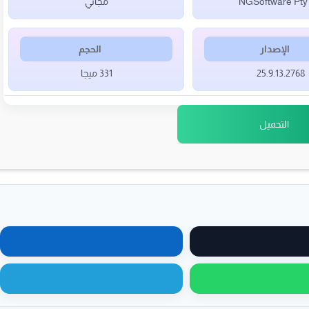
NGSoftware Pty
مجاني
الإصدار
الحجم
25.9.13.2768
331 ميجا
التحميل
مشاركة على X
مشاركة على لينكدإن
مشاركة عبر واتساب
مشاركة عبر تيليجرام