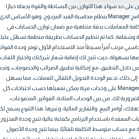
على حد سواء. هذا التوازن بين البساطة والقوة يجعله خيارًا
مثاليًا لإدارة العمليات المحاسبية بكفاءة ودقة.يتميز برنامج Manager بنظام محاسبة القيد المزدوج، وهو الأساس الذي
 كافة المعاملات بدقة متناهية مع ضمان توازن الحسابات في
وقة وشفافة. كما تم تنظيم الحسابات بطريقة منظمة تسهّل علي
بي مرتب أمراً بسيطاً منذ الاستخدام الأول.توفر وحدة الفواتي
ية يمكن تخصيصها بسهولة، حيث تتيح لك إضافة شعار شركتك واختيار اللغات
من داخل التطبيق، مع إمكانية تطبيق الضرائب والخصومات، وتحد
 إلى ذلك، تدعم الوحدة التحويل التلقائي للعملات، مما يسهل
التعامل مع العملاء والموردين الدوليين.يحتوي برنامج Manager على وحدات مرنة يمكن تفعيلها حسب احتياجات كل
ورية لك. من بين الوحدات المتاحة: الفواتير، المدفوعات،
ك، أوامر البيع، والتقارير المالية، وغيرها. هذا التنوع يسمح لك
 المعقدة باستخدام البرنامج بكفاءة عالية.تتيح وحدة المخزون
المخزون بدقة مع حساب متوسط التكلفة تلقائيًا، بينما تتيح وحدة الأصول