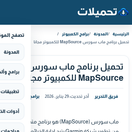
خطَّ إلى المحتوى
الرئيسية
المدونة
برامج الكمبيوتر
تصفح المو
تحميل برنامج ماب سورس MapSource للكمبيوتر مجانا
المدونة
تحميل برنامج ماب سورس
برامج وألعاب s
MapSource للكمبيوتر مجانا
تطبيقات وألع
فريق التحرير
آخر تحديث:
29 يناير، 2026
برامج الكمبيوتر
أدوات الذ
ماب سورس (MapSource) هو برنامج متخصص
من تطوير شركة Garmin يتيح إدارة الخرائط
مراجعات 