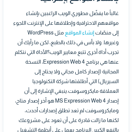
غالباً ما يفضّل مطوري الويب الراغبين بإنشاء
مواقعهم الاحترافية وإطلاقها على الإنترنت اللجوء
إلى منصّات
إنشاء المواقع
مثل WordPress
وغيرها. ولا بأس في ذلك بالطبع، لكن ما رأيك أن
تجرب أداة أخرى تتبع معايير الويب؟الأداة التي نتكلم
عنها هي برنامج Expression Web 4، النسخة
المجانية (إصدار كامل مجاني ولا يحتاج إلى
السيريال) التي أطلقتها شركة التكنولوجيا
العملاقة مايكروسوفت.ينبغي الإشارة إلى أن
إصدار MS Expression Web 4 هو أخر إصدار متاح،
ومايكروسوفت لم تعد تطلق إصدارات أحدث،
لكنها ما زالت قادرة على أن تعود على مشروعك
بالنفع الكبير. البرنامج يعمل على أنظمة التشغيل