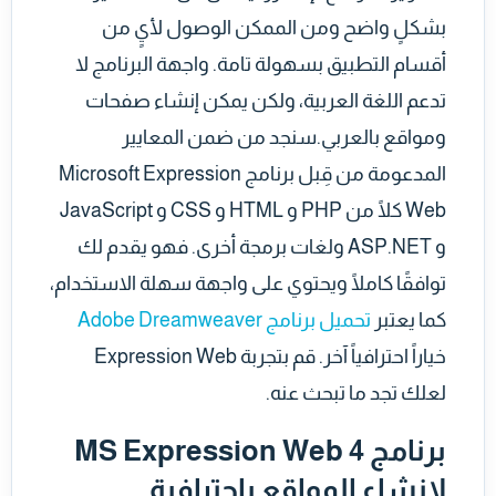
بشكلٍ واضح ومن الممكن الوصول لأيٍ من
أقسام التطبيق بسهولة تامة. واجهة البرنامج لا
تدعم اللغة العربية، ولكن يمكن إنشاء صفحات
ومواقع بالعربي.سنجد من ضمن المعايير
المدعومة من قِبل برنامج Microsoft Expression
Web كلًا من PHP و HTML و CSS و JavaScript
و ASP.NET ولغات برمجة أخرى. فهو يقدم لك
توافقًا كاملًا ويحتوي على واجهة سهلة الاستخدام،
كما يعتبر
تحميل برنامج Adobe Dreamweaver
خياراً احترافياً آخر. قم بتجربة Expression Web
لعلك تجد ما تبحث عنه.
برنامج MS Expression Web 4
لإنشاء المواقع بإحترافية