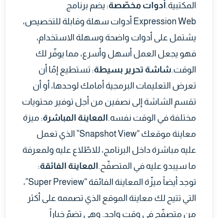
المكتبية.
أدوات مخصّصة
: يضم برنامج
Expression Web أدوات سهلة وقابلة للتخصيص،
يشتمل على أدوات واضحة وسهلة الاستخدام،
فهو يجعل العمل أسهل وأسرع، مما يوفّر لك
الوقت.
شاشة تحرير بسيطة
: تستطيع إمّا أن
تعرض التعليمات البرمجية أمامك لوحدها، أو أن
تقسم الشاشة إلى نصفين من أجل توفير محتويات
مختلفة في الوقت نفسه.
المعاينة المباشرة
: ميزة
معاينة موقعك “Snapshot View” الذي تعمل
عليه مباشرة داخل البرنامج، للاطّلاع عليه ولمعرفة
ما سيبدو عليه في المتصفّح.
المعاينة الفائقة
:
توجد أيضاً ميزّة المعاينة الفائقة “Super Preview”،
التي تتيح لك معاينة الموقع الذي تصممه على أكثر
من متصفّح في وقت واحد. وهي تضمّ خياراً