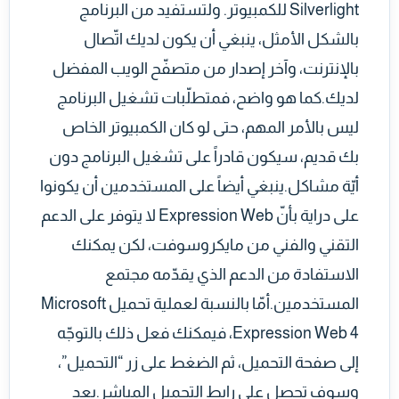
Silverlight للكمبيوتر. ولتستفيد من البرنامج
بالشكل الأمثل، ينبغي أن يكون لديك اتّصال
بالإنترنت، وآخر إصدار من متصفّح الويب المفضل
لديك.كما هو واضح، فمتطلّبات تشغيل البرنامج
ليس بالأمر المهم، حتى لو كان الكمبيوتر الخاص
بك قديم، سيكون قادراً على تشغيل البرنامج دون
أيّة مشاكل.ينبغي أيضاً على المستخدمين أن يكونوا
على دراية بأنّ Expression Web لا يتوفر على الدعم
التقني والفني من مايكروسوفت، لكن يمكنك
الاستفادة من الدعم الذي يقدّمه مجتمع
المستخدمين.أمّا بالنسبة لعملية تحميل Microsoft
Expression Web 4، فيمكنك فعل ذلك بالتوجّه
إلى صفحة التحميل، ثم الضغط على زر “التحميل”،
وسوف تحصل على رابط التحميل المباشر.بعد