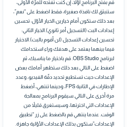
قم بفتح البرنامج أوّلاً، إن كنت تفتحه للمرّة الأولى،
ستنبثق لك نافذة صغيرة، فقط اضغط على “نعم”،
بعد ذلك ستكون أمام خيارين:الخيار الأوّل: تحسين
إعدادات البث (التسجيل أمر ثانوي).الخيار الثاني:
تحسين إعدادات التسجيل (لن أقوم بالبث).الاختيار
فيما بينهما يعتمد على هدفك وراء استخدامك
لبرنامج OBS Studio. قم باختيار ما يناسبك، ثم
اضغط على التالي.بعد ذلك ستظهر أمامك بعض
الإعدادات حيث تستطيع تحديد دقّة الفيديو، وعدد
الإطارات في الثانية FPS، وحينما تنتهي، أضغط
مرة أخرى على التالي.سيقوم البرنامج بمعالجة
الإعدادات التي اخترتها، وسيستغرق قليلاً من
الوقت. عندما ينتهي قم بالضغط على زر “تطبيق
الإعدادات”ستكون بذلك الإعدادات الأوّلية جاهزة.