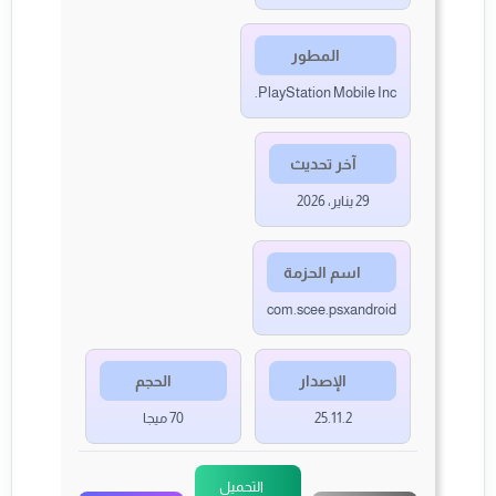
المطور
PlayStation Mobile Inc.
آخر تحديث
29 يناير، 2026
اسم الحزمة
com.scee.psxandroid
الإصدار
الحجم
25.11.2
70 ميجا
التحميل