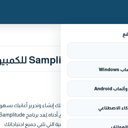
قع
Window
اب Android
(Samplitude Music Studio) هو برنامج متكامل لإنتاج الموسيقى يتيح لك إنشاء وتحرير أغانيك بسه
كاء الاصطناعي
واحترافية. يمكن تنزيل هذا البرنامج مجانًا على جهاز الكمبيوتر الخاص بك عبر الرابط المرفق أدناه.يُعد برنامج plitude
عة من المؤثرات الصوتية والآلات الافتراضية التي تلبي جميع احتياجاتك
الهواتف