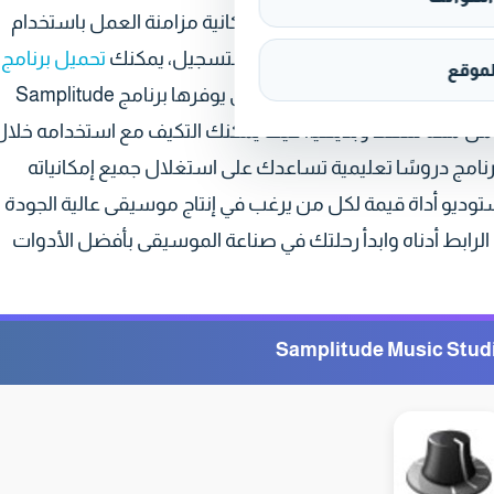
 المسارات بكل سهولة، مع إمكانية مزامنة العمل باستخدام
تحميل برنامج
موقع
لإنتاج الصوتيات. على الرغم من تنوع الخيارات والميزات المتقدمة التي يوفرها برنامج Samplitude
 التعامل معه سهلاً وبديهيًا، حيث يمكنك التكيف مع استخدامه خلال
رنامج دروسًا تعليمية تساعدك على استغلال جميع إمكانياته
ستوديو أداة قيمة لكل من يرغب في إنتاج موسيقى عالية الجودة
 الرابط أدناه وابدأ رحلتك في صناعة الموسيقى بأفضل الأدوات