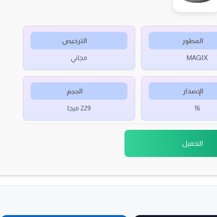
المطور
الترخيص
MAGIX
مجاني
الإصدار
الحجم
16
229 ميجا
التحميل