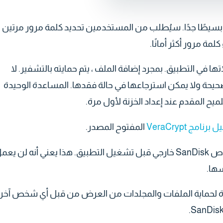
ا بسيطًا جدًا. سيُطلب من المستخدمين تحديد كلمة مرور مرتين ،
ة مرور أكثر أمانًا.
 في التطبيق. بمجرد إضافة الملف ، يتم حمايته بالتشفير. لا
لصحيحة ولا يمكن استرجاعها في حالة فقدها. المساعدة الوحيدة
يح المقدم عند إعداد الخزنة لأول مرة.
برنامج VeraCrypt
المفتوح المصدر.
لا يمكن الوصول إلى SecureAccess إلا من محرك أقراص SanDisk خارجي قبل تشغيل التطبيق. هذا يعني أنه لن ي
سها.
SanDisk SecureAcces طريقة جيدة لحماية الملفات والمجلدات من العرض من قبل أي شخص آخر