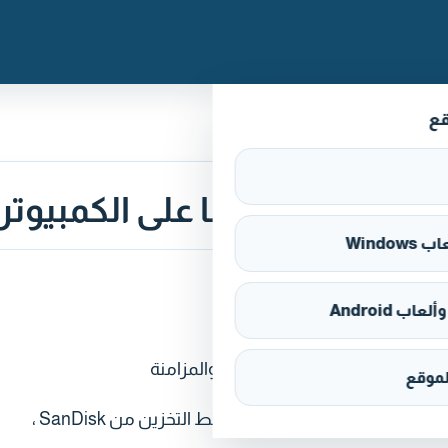
قع
Window
اب Android
موقع
SanDisk SecureAccess هو برنامج مجاني يمكّنك من تشفير الملفات على أجهزة وسائط التخزين من SanDisk ،