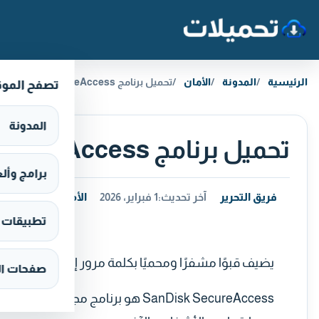
خطَّ إلى المحتوى
الرئيسية
المدونة
الأمان
تحميل برنامج SanDisk SecureAccess مجانا على الكمبيوتر
تصفح المو
المدونة
تحميل برنامج SanDisk SecureAccess مجانا على الكمبيوتر
برامج وألعاب s
فريق التحرير
آخر تحديث:
1 فبراير، 2026
الأمان
تطبيقات وألع
يضيف قبوًا مشفرًا ومحميًا بكلمة مرور إلى أجهزة SanDisk من خلال السحب والإفلات والمزامنة
صفحات ال