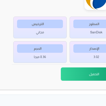
المطور
الترخيص
SanDisk
مجاني
الإصدار
الحجم
3.02
8.36 ميجا
التحميل