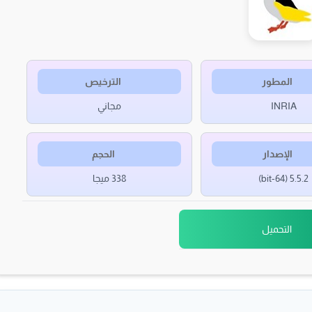
المطور
الترخيص
INRIA
مجاني
الإصدار
الحجم
5.5.2 (64-bit)
338 ميجا
التحميل