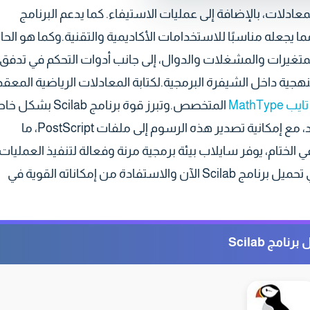
لات، بالإضافة إلى عمليات الاستيفاء. كما يدعم البرنامج
ا يجعله مناسبًا للاستخدامات الأكاديمية والتقنية.وكما هو الحا
، يعتمد Scilab على استخدام المتغيرات والمشغلات والدوال، إلى جانب أدوات التحكم في تدفق
ية داخل الشيفرة البرمجية.لكتابة المعادلات الرياضية المعقد
MathTyp
المتخصص.وتبرز قوة برنامج Scilab ب
في قدرته على إنشاء الرسوم البيانية ثنائية وثلاثية الأبعاد، مع إمكانية تصدير هذه الرسوم إلى ملفات PostScript، ما
ختام، يوفر سايلاب بيئة برمجية مرنة وفعالة لتنفيذ العمليات
الحسابية المتقدمة وتمثيلها بصريًا بسهولة. لا تتردد في تحميل برنامج Scilab الآن والاستفادة من إمكاناته القوية في
رنامج Scilab