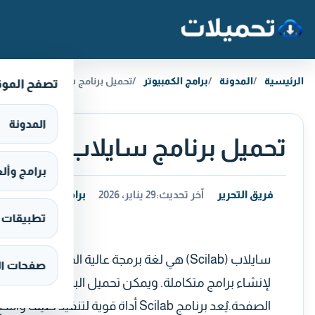
خطَّ إلى المحتوى
الرئيسية
المدونة
برامج الكمبيوتر
تحميل برنامج سايلاب Scilab للكمبيوتر مجانا
تصفح المو
المدونة
تحميل برنامج سايلاب Scilab للكمبيوتر مجانا
برامج وألعاب s
فريق التحرير
آخر تحديث:
29 يناير، 2026
برامج الكمبيوتر
تطبيقات وألع
سايلاب (Scilab) هي لغة برمجة عالية المست
صفحات ال
لإنشاء برامج متكاملة. ويمكن تحميل البرنامج مجانًا ع
الصفحة.يُعد برنامج Scilab أداة قوية