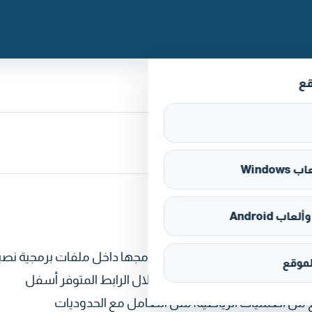
قع
Window
اب Android
وى تتيح تنفيذ مختلف العمليات الحسابية ودمجها داخل ملفات برمجية نصي
موقع
لى جهاز الكمبيوتر الخاص بك من خلال الرابط المتوفر أسفل
 لتنفيذ طيف واسع من العمليات الرياضية، مثل التعامل مع الحدوديات