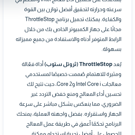
سرعته وحرارته لتحقيق أفضل توازن بين القوة
والكفاءة. يمكنك تحميل برنامج ThrottleStop
مجانًا على جهاز الكمبيوتر الخاص بك من خلال
الرابط المتوفر أدناه والاستفادة من جميع مميزاته
بسهولة.
يُعد
ThrottleStop (ثروتل ستوب)
أداة فعّالة
ومثيرة للاهتمام صُممت خصيصًا لمستخدمي
معالجات Intel Core i وCore 2، حيث تتيح لك
تحسين أداء المعالج ومنع خفض التردد غير
الضروري، مما ينعكس بشكل مباشر على سرعة
الجهاز واستقراره. بفضل واجهته العملية، يمنحك
البرنامج تحكمًا أعمق في طريقة عمل المعالج
للحصول على أفضل تجربة استخدام ممكنة.