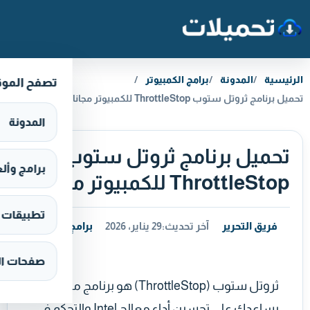
خطَّ إلى المحتوى
الرئيسية
المدونة
برامج الكمبيوتر
تصفح المو
تحميل برنامج ثروتل ستوب ThrottleStop للكمبيوتر مجانا
المدونة
تحميل برنامج ثروتل ستوب
برامج وألعاب s
ThrottleStop للكمبيوتر مجانا
تطبيقات وألع
فريق التحرير
آخر تحديث:
29 يناير، 2026
برامج الكمبيوتر
صفحات ال
ثروتل ستوب (ThrottleStop) هو برنامج متقدم
يساعدك على تحسين أداء معالج Intel والتحكم في