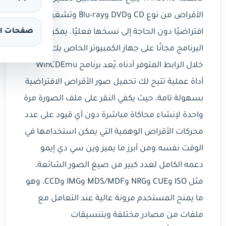
الأقراص من نوع CD وDVD وBlu-ray وتشغيلها
صفحات ال
افتراضيًا دون الحاجة إلى نسخها فعليًا. يمكن تنزيل
البرنامج مجانًا على جهاز الكمبيوتر الخاص بك من
خلال الرابط المتوفر أدناه.يُعد برنامج WinCDEmu
أداة عملية تتيح لك تحميل صور الأقراص الافتراضية
بسهولة تامة، حيث يكفي النقر على ملف الصورة مرة
واحدة لإنشاء محاكاة مباشرة دون أي قيود على عدد
محركات الأقراص الوهمية التي يمكن استخدامها في
الوقت نفسه.ومن أبرز ما يميز وين سي دي إيمو
دعمه الكامل لعدد كبير من صيغ الصور الشائعة،
مثل ISO وCUE وNRG وMDS/MDF وIMG وCCD، وهو
ما يمنح المستخدم مرونة عالية عند التعامل مع
ملفات من مصادر مختلفة وبتنسيقات