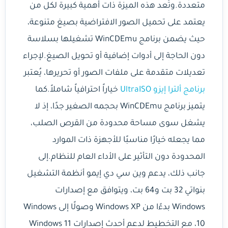
متعددة.وتُعد هذه الميزة ذات أهمية كبيرة لكل من
يعتمد على تحميل الصور الافتراضية بصيغ متنوعة،
حيث يضمن برنامج WinCDEmu تشغيلها بسلاسة
دون الحاجة إلى أدوات إضافية أو تحويل الصيغ.لإجراء
تعديلات متقدمة على ملفات الصور أو تحريرها، يُعتبر
برنامج ألترا إيزو UltraISO
خياراً احترافياً شاملاً.كما
يتميز برنامج WinCDEmu بحجمه الصغير جدًا، إذ لا
يشغل سوى مساحة محدودة من القرص الصلب،
مما يجعله خيارًا مناسبًا للأجهزة ذات الموارد
المحدودة دون التأثير على الأداء العام للنظام.إلى
جانب ذلك، يدعم وين سي دي إيمو أنظمة التشغيل
بنواتي 32 بت و64 بت، ويتوافق مع إصدارات
Windows بدءًا من Windows XP وصولًا إلى Windows
10، مع التخطيط لدعم أحدث إصدارات Windows 11