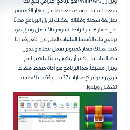
وين رار (WinRAR) هو برنامج احترافي يتيح لك
ضغط الملفات وفك ضغطها على جهاز الكمبيوتر
بطريقة سهلة وفعّالة. يمكنك تنزيل البرنامج مجانًا
على جهازك عبر الرابط المتوفر بالأسفل.وينرار هو
برنامج فك الضغط الملفات الغني عن التعريف، إذا
كنت تمتلك جهاز كمبيوتر يعمل بنظام ويندوز،
فهناك احتمال كبير أن يكون مثبتًا عليه برنامج
وينرار مسبقاً. هذا البرنامج هو أداة ضغط ملفات
قوي ومتوفر كإصدارات 32 بت و 64 بت لأنظمة
تشغيل ويندوز.