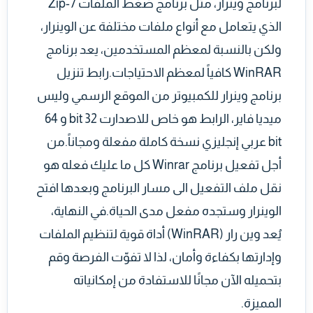
لبرنامج وينرار، مثل برنامج ضغط الملفات 7-Zip
الذي يتعامل مع أنواع ملفات مختلفة عن الوينرار،
ولكن بالنسبة لمعظم المستخدمين، يعد برنامج
WinRAR كافياً لمعظم الاحتياجات.رابط تنزيل
برنامج وينرار للكمبيوتر من الموقع الرسمي وليس
ميديا فاير، الرابط هو خاص للاصدارت 32 bit و 64
bit عربي إنجليزي نسخة كاملة مفعلة ومجاناً.من
أجل تفعيل برنامج Winrar كل ما عليك فعله هو
نقل ملف التفعيل الى مسار البرنامج وبعدها افتح
الوينرار وستجده مفعل مدى الحياة.في النهاية،
يُعد وين رار (WinRAR) أداة قوية لتنظيم الملفات
وإدارتها بكفاءة وأمان، لذا لا تفوّت الفرصة وقم
بتحميله الآن مجانًا للاستفادة من إمكانياته
المميزة.