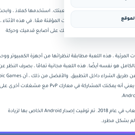
ة بخصوص ألعاب Battle Royale الأخرى هي إمكانية إنشاء مبانٍ في منطقة لعبتك. استخدمها كملاذ ، وابح
موقع
اسية لتركيب الجدران والمنحدرات المؤقتة معًا. في هذه الأثناء ،
اد إلى الانكماش ، وهو مصمم لإبقائك على أصابع قدميك وحركة
Unreal Engi ، من حيث التأثيرات المرئية ، هذه اللعبة مطابقة لنظرائها من أجهزة الكمبيوتر وو
كامل هو نفسه أيضًا. هذه اللعبة مجانية تمامًا ، بصرف النظر عن
التحسينات الجمالية للشراء التي يمكنك الحصول عليها عن طريق الشراء داخل التطبيق. والأفضل من ذلك
تعمل على تنسيق اللعب المتقاطع بين الإصدارات ، مما يعني أنه يمكنك المشاركة في معارك PvP مع مشغلات أخرى عل
تعد Fortnite Battle Royale بالفعل واحدة من أفضل الألعاب في عام 2018. تم توقيت إصدار Android الخاص بها لزيادة
عالم بشكل مطرد.