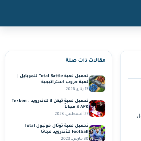
مقالات ذات صلة
تحميل لعبة Total Battle للموبايل |
لعبة حروب استراتيجية
13 يناير، 2026
تحميل لعبة تيكن 3 للاندرويد – Tekken
3 APK مجاناً
27 أغسطس، 2023
 من أجل
تحميل لعبة توتال فوتبول Total
Football للأندرويد مجانا
30 مارس، 2023