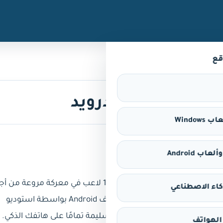
قع
Windows
اب Android
في Fortnite Battle Royale ، أنت تنظر إلى قتال متعدد اللاعبين عبر الإنترنت حيث يشارك 100 لاعب في معركة مروعة
كاء الاصطناعي
البقاء حتى يتبقى لاعب واحد فقط واقفًا. هذه المرة ، تأتي لعبة Fortnite Battle Royale بتكييف Android بواسطة استوديو
الهواتف