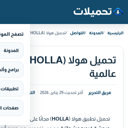
خطَّ إلى المحتوى
الرئيسية
المدونة
التواصل
تحميل هولا (HOLLA) تطبيق مجاني دردشة فيديو عشوائية عالمية
تصفح المو
المدونة
تحميل هولا
برامج وألعاب s
عالمية
تطبيقات وألع
فريق التحرير
آخر تحديث:
29 يناير، 2026
التواصل
صفحات ال
تحميل تطبيق هولا (
HOLLA
) مجانًا على هواتف الأندرو