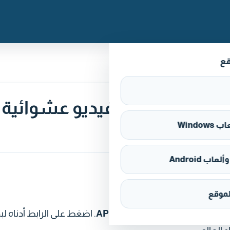
قع
 (HOLLA) تطبيق مجاني دردشة فيديو عشوائية
Window
اب Android
موقع
يد عبر
متجر التطبيقات
أو
ملف APK
. اضغط على الرابط أدناه لب