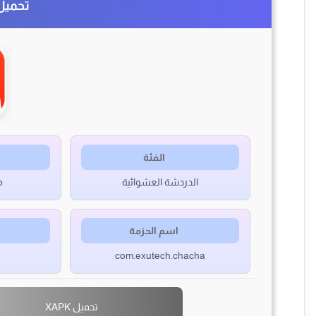
تحميل ت
الفئة
الدردشة العشوائية
p
اسم الحزمة
com.exutech.chacha
تحميل XAPK