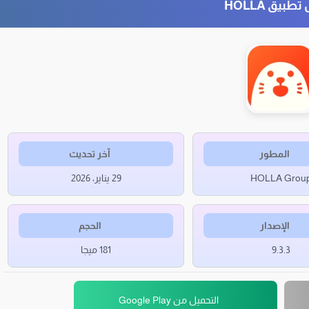
طبيق HOLLA
المطور
آخر تحديث
HOLLA Grou
29 يناير، 2026
الإصدار
الحجم
9.3.3
181 ميجا
التحميل من Google Play