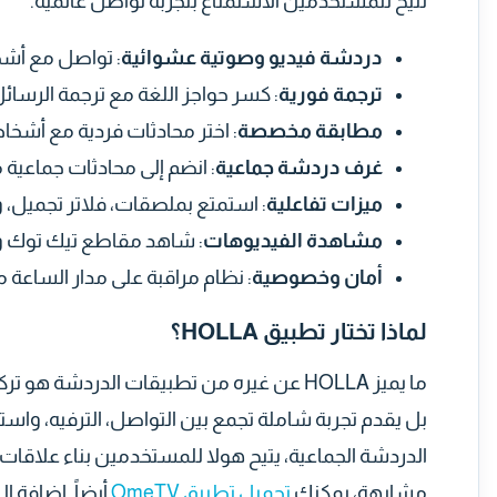
تتيح للمستخدمين الاستمتاع بتجربة تواصل عالمية.
دردشة فيديو وصوتية عشوائية
: تواصل مع أشخاص 
ترجمة فورية
: كسر حواجز اللغة مع ترجمة الرسائ
مطابقة مخصصة
: اختر محادثات فردية مع أشخ
غرف دردشة جماعية
: انضم إلى محادثات جماعية 
ميزات تفاعلية
: استمتع بملصقات، فلاتر تجميل، 
مشاهدة الفيديوهات
: شاهد مقاطع تيك توك وي
أمان وخصوصية
: نظام مراقبة على مدار الساعة 
لماذا تختار تطبيق HOLLA؟
ما يميز HOLLA عن غيره من تطبيقات الدردشة ه
بل يقدم تجربة شاملة تجمع بين التواصل، الترفيه، وا
الدردشة الجماعية، يتيح هولا للمستخدمين بناء علاق
مشابهة، يمكنك
تحميل تطبيق OmeTV
أيضاً. إضافة إل