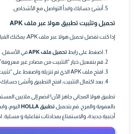
أنشئ حسابك وابدأ التواصل مع الأشخاص.
تحميل وتثبيت تطبيق هولا عبر ملف APK
إذا كنت تفضل تحميل هولا عبر ملف APK، يمكنك القيام بذلك بسهولة من خلال إتباع الخطوات التالية:
اضغط على رابط
تحميل ملف APK
في الأسفل.
قم بتفعيل خيار “التثبيت من مصادر غير معروفة”
افتح ملف APK الذي تم تنزيله واضغط على “تثبيت”.
بعد اكتمال التثبيت، افتح التطبيق وأنشئ حسابك.
تطبيق هولا المجاني جاهز الآن! انضم إلى ملايين المست
بالعفوية والمرح. قم بتحميل
تطبيق HOLLA
اليوم، وا
أجنبية جديدة، والاستمتاع بمحادثات تفاعلية و مسلية. 