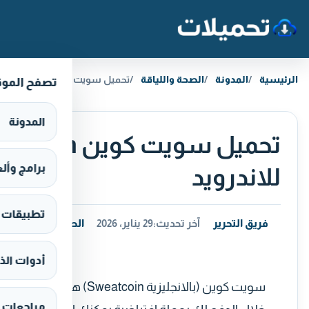
خطَّ إلى المحتوى
الرئيسية
المدونة
الصحة واللياقة
تحميل سويت كوين Sweatcoin تطبيق الربح من المشي للاندرويد
تصفح المو
المدونة
برامج وألعاب s
للاندرويد
تطبيقات وألع
فريق التحرير
آخر تحديث:
29 يناير، 2026
الصحة واللياقة
أدوات الذ
سويت كوين (بالانجليزية
مراجعات 