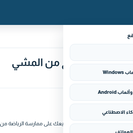
قع
تحميل سويت كوين Sweatcoin تطبيق الربح من المشي
Window
اب Android
كاء الاصطناعي
 Sweatcoin) هو تطبيق يعمل على هواتف أندرويد يهدف لتشجيعك على ممارسة الرياضة من
الهواتف