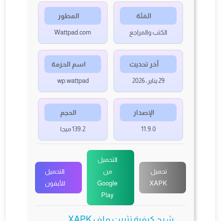
الفئة
المطور
الكتب والمراجع
Wattpad.com
آخر تحديث
اسم الحزمة
29 يناير، 2026
wp.wattpad
الإصدار
الحجم
11.9.0
139.2 ميجا
التحميل
تحميل
من
التحميل
XAPK
Google
للأيفون
Play
شرح كيفية تثبيت ملف XAPK