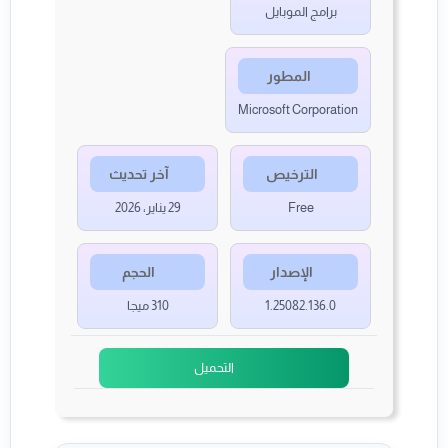
برامج الموبايل
المطور
Microsoft Corporation
الترخيص
آخر تحديث
Free
29 يناير، 2026
الإصدار
الحجم
1.25082.136.0
310 ميجا
التحميل